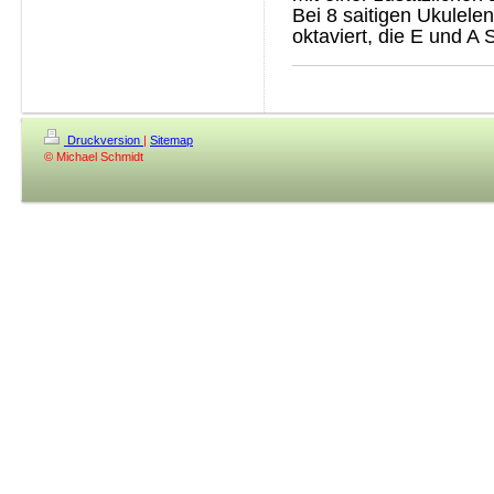
Bei 8 saitigen Ukulele
oktaviert, die E und A 
Druckversion
|
Sitemap
© Michael Schmidt