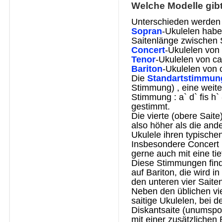
Welche Modelle gibt
Unterschieden werden 
Sopran
-Ukulelen habe
Saitenlänge zwischen 
Concert
-Ukulelen von
Tenor
-Ukulelen von c
Bariton
-Ukulelen von 
Die
Standartstimmung i
Stimmung) , eine weite
Stimmung : a` d` fis h
gestimmt.
Die vierte (obere Saite
also höher als die an
Ukulele ihren typische
Insbesondere Concert
gerne auch mit eine ti
Diese Stimmungen finde
auf Bariton, die wird in
den unteren vier Saiten
Neben den üblichen vie
saitige Ukulelen, bei d
Diskantsaite (unumspon
mit einer zusätzlichen 